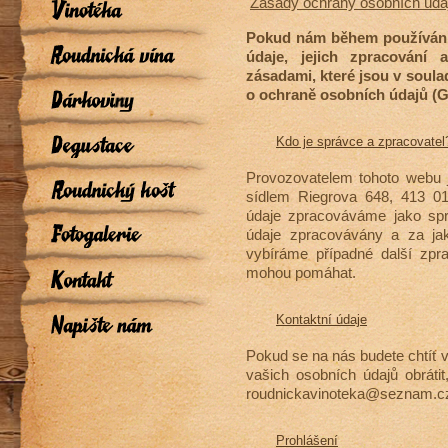
Zásady ochrany osobních úda
Pokud nám b
ěhem používání
údaje,
jejich z
pracování 
zásadami, které jsou v soul
o ochraně osobních údajů (
Kdo je správce a zpracovatel
Provozovatelem tohoto webu 
sídlem Riegrova 648, 413 0
údaje zpracováváme jako spr
údaje zpracovávány a za ja
vybíráme případné další zpr
mohou pomáhat.
Kontaktní údaje
Pokud se na nás budete chtít 
vašich osobních údajů obráti
roudnickavinoteka@seznam.c
Prohlášení