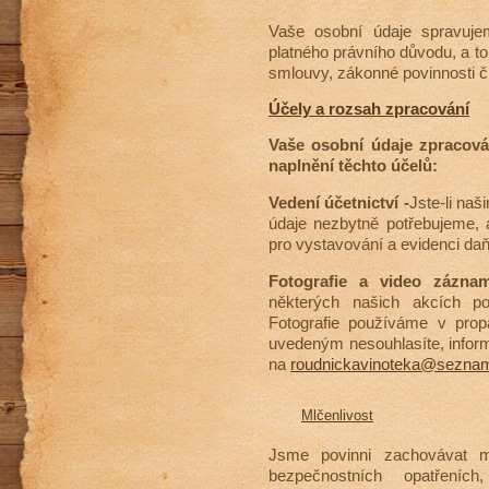
Vaše osobní údaje spravuj
platného právního důvodu, a t
smlouvy, zákonné povinnosti č
Účely a rozsah zpracování
Vaše osobní údaje zpracová
naplnění těchto účelů:
Vedení účetnictví -
Jste-li naš
údaje nezbytně potřebujeme,
pro vystavování a evidenci da
Fotografie a video zázn
některých našich akcích poř
Fotografie používáme v prop
uvedeným nesouhlasíte, infor
na
roudnickavinoteka@sezna
Mlčenlivost
Jsme povinni zachovávat m
bezpečnostních opatřeních